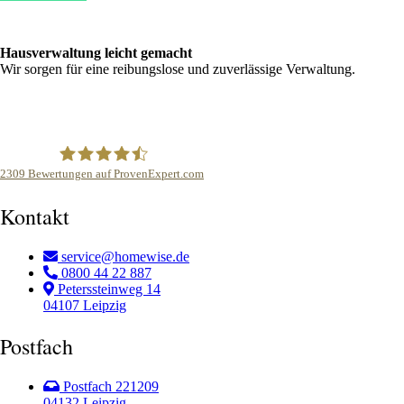
Hausverwaltung leicht gemacht
Wir sorgen für eine reibungslose und zuverlässige Verwaltung.
2309
Bewertungen auf ProvenExpert.com
homewise Hausverwaltung
Kontakt
service@homewise.de
0800 44 22 887
Peterssteinweg 14
04107 Leipzig
Postfach
Postfach 221209
04132 Leipzig